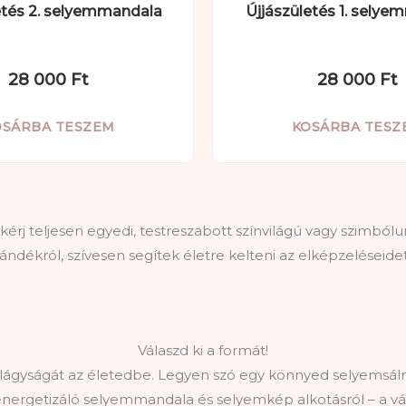
etés 2. selyemmandala
Újjászületés 1. sely
28 000
Ft
28 000
Ft
OSÁRBA TESZEM
KOSÁRBA TESZ
kérj teljesen egyedi, testreszabott színvilágú vagy szimb
ándékról, szívesen segítek életre kelteni az elképzeléseidet
Válaszd ki a formát!
ágyságát az életedbe. Legyen szó egy könnyed selyemsálról
nergetizáló selyemmandala és selyemkép alkotásról – a vála