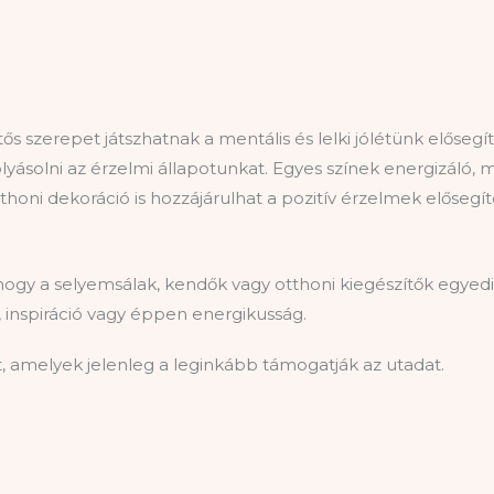
szerepet játszhatnak a mentális és lelki jólétünk elősegí
olyásolni az érzelmi állapotunkat. Egyes színek energizáló,
thoni dekoráció is hozzájárulhat a pozitív érzelmek elősegí
 hogy a selyemsálak, kendők vagy otthoni kiegészítők egyed
, inspiráció vagy éppen energikusság.
, amelyek jelenleg a leginkább támogatják az utadat.