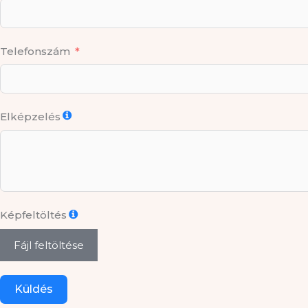
Telefonszám
Elképzelés
Képfeltöltés
Fájl feltöltése
Küldés