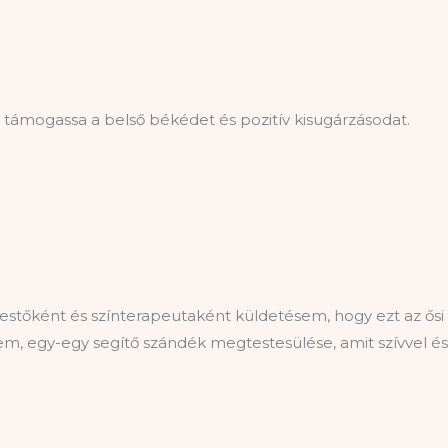
 támogassa a belső békédet és pozitív kisugárzásodat.
festőként és színterapeutaként küldetésem, hogy ezt az ősi
, egy-egy segítő szándék megtestesülése, amit szívvel és