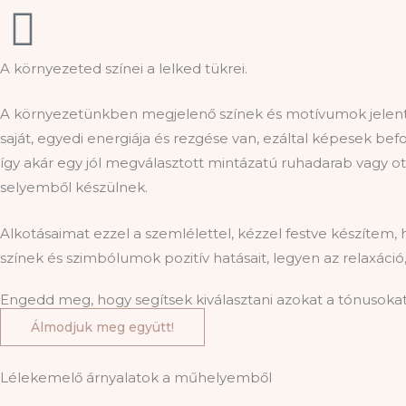
A környezeted színei a lelked tükrei.
A környezetünkben megjelenő színek és motívumok jelentős 
saját, egyedi energiája és rezgése van, ezáltal képesek bef
így akár egy jól megválasztott mintázatú ruhadarab vagy ot
selyemből készülnek.
Alkotásaimat ezzel a szemlélettel, kézzel festve készítem,
színek és szimbólumok pozitív hatásait, legyen az relaxáció
Engedd meg, hogy segítsek kiválasztani azokat a tónusokat
Álmodjuk meg együtt!
Lélekemelő árnyalatok a műhelyemből