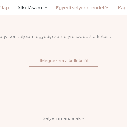
őlap
Alkotásaim
Egyedi selyem rendelés
Kap
agy kérj teljesen egyedi, személyre szabott alkotást.
Megnézem a kollekciót
Selyemmandalák >