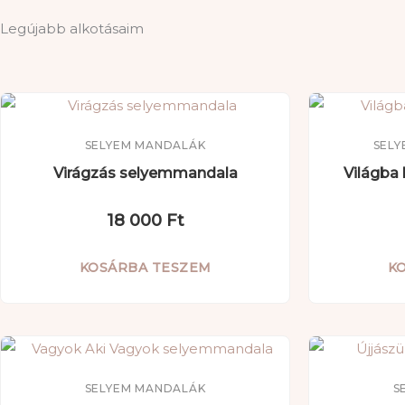
Legújabb alkotásaim
SELYEM MANDALÁK
SELY
Virágzás selyemmandala
Világba 
18 000
Ft
KOSÁRBA TESZEM
K
SELYEM MANDALÁK
S