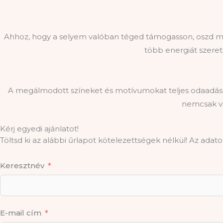
Ahhoz, hogy a selyem valóban téged támogasson, oszd meg
több energiát szeretn
A megálmodott színeket és motívumokat teljes odaadássa
nemcsak vi
Kérj egyedi ajánlatot!
Töltsd ki az alábbi űrlapot kötelezettségek nélkül! Az ada
Keresztnév
E-mail cím