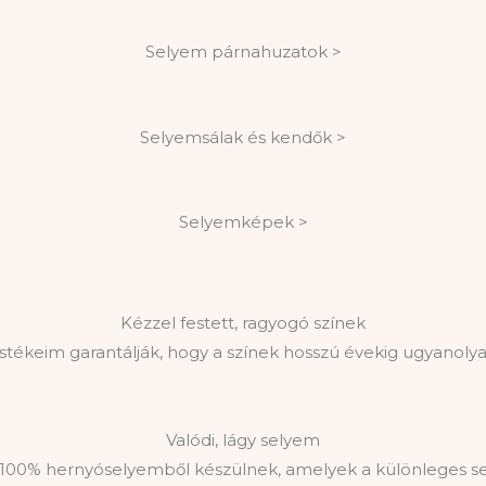
Selyem párnahuzatok >
Selyemsálak és kendők >
Selyemképek >
Kézzel festett, ragyogó színek
tékeim garantálják, hogy a színek hosszú évekig ugyanolya
Valódi, lágy selyem
 100% hernyóselyemből készülnek, amelyek a különleges s