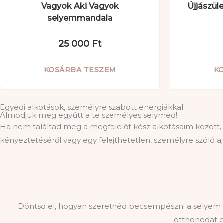
Vagyok Aki Vagyok
Újjászül
selyemmandala
25 000
Ft
KOSÁRBA TESZEM
K
Egyedi alkotások, személyre szabott energiákkal
Álmodjuk meg együtt a te személyes selymed!​
Ha nem találtad meg a megfelelőt kész alkotásaim között, 
kényeztetéséről vagy egy felejthetetlen, személyre szóló aj
Döntsd el, hogyan szeretnéd becsempészni a selyem l
otthonodat e