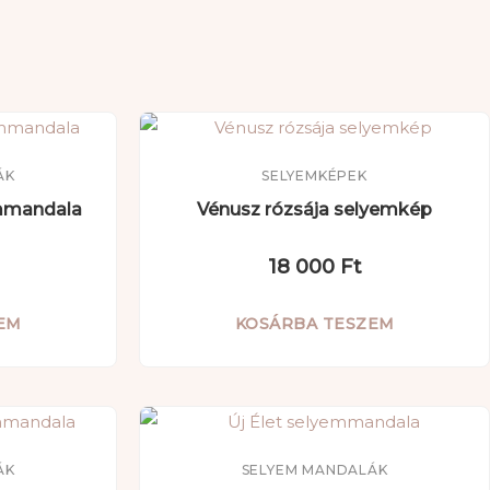
ÁK
SELYEMKÉPEK
emmandala
Vénusz rózsája selyemkép
18 000
Ft
EM
KOSÁRBA TESZEM
ÁK
SELYEM MANDALÁK