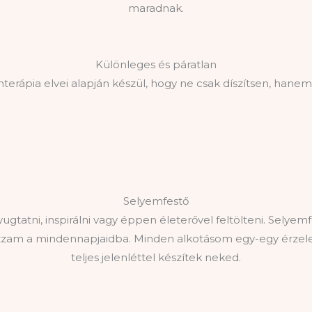
maradnak.
Különleges és páratlan
ápia elvei alapján készül, hogy ne csak díszítsen, hanem
Selyemfestő
tatni, inspirálni vagy éppen életerővel feltölteni. Selyem
zam a mindennapjaidba. Minden alkotásom egy-egy érzelem
teljes jelenléttel készítek neked.