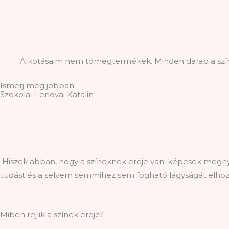
Alkotásaim nem tömegtermékek. Minden darab a színter
Ismerj meg jobban!
Szokolai-Lendvai Katalin
Hiszek abban, hogy a színeknek ereje van: képesek megnyug
tudást és a selyem semmihez sem fogható lágyságát elhoz
Miben rejlik a színek ereje?