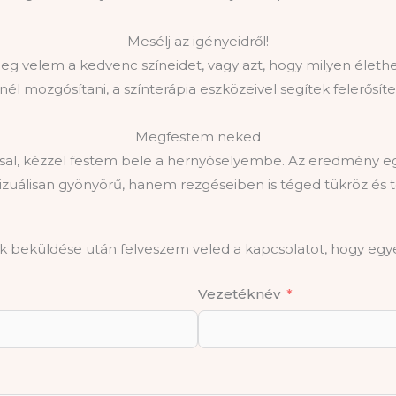
Mesélj az igényeidről!
 velem a kedvenc színeidet, vagy azt, hogy milyen életh
él mozgósítani, a színterápia eszközeivel segítek felerősíte
Megfestem neked
l, kézzel festem bele a hernyóselyembe. Az eredmény egy
zuálisan gyönyörű, hanem rezgéseiben is téged tükröz és t
tok beküldése után felveszem veled a kapcsolatot, hogy egy
Vezetéknév