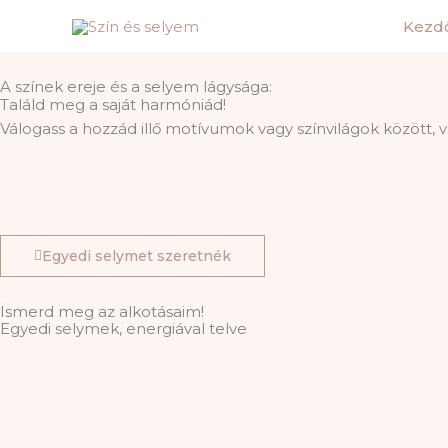
Skip
Kezd
to
content
A színek ereje és a selyem lágysága:
Találd meg a saját harmóniád!
Válogass a hozzád illő motívumok vagy színvilágok között, v
Egyedi selymet szeretnék
Ismerd meg az alkotásaim!
Egyedi selymek, energiával telve