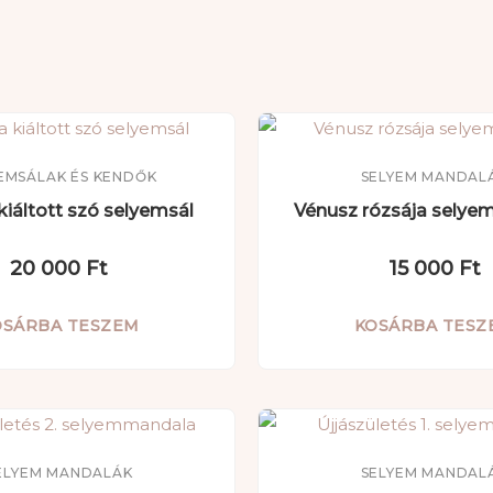
EMSÁLAK ÉS KENDŐK
SELYEM MANDAL
kiáltott szó selyemsál
Vénusz rózsája sely
20 000
Ft
15 000
Ft
OSÁRBA TESZEM
KOSÁRBA TESZ
ELYEM MANDALÁK
SELYEM MANDAL