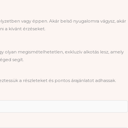
elyzetben vagy éppen. Akár belső nyugalomra vágysz, akár
ni a kívánt érzéseket.
 olyan megismételhetetlen, exkluzív alkotás lesz, amely
éged segít.
eztessük a részleteket és pontos árajánlatot adhassak.