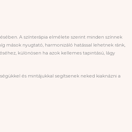
tésében. A színterápia elmélete szerint minden színnek
 míg mások nyugtató, harmonizáló hatással lehetnek ránk,
téséhez, különösen ha azok kellemes tapintású, lágy
iségükkel és mintájukkal segítsenek neked kiaknázni a