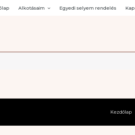
őlap
Alkotásaim
Egyedi selyem rendelés
Kap
Kezdőlap