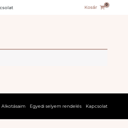
Kosár
csolat
Alkotásaim
Egyedi selyem rendelés
Kapcsolat