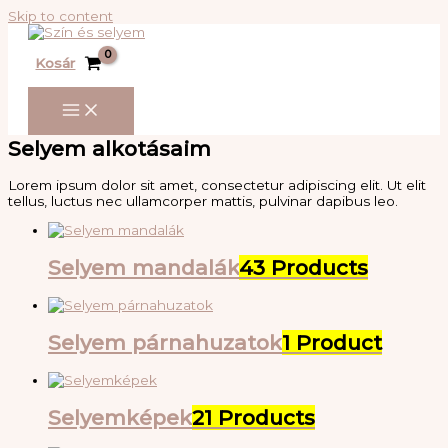
Skip to content
Kosár
Selyem alkotásaim
Lorem ipsum dolor sit amet, consectetur adipiscing elit. Ut elit
tellus, luctus nec ullamcorper mattis, pulvinar dapibus leo.
Selyem mandalák
43 Products
Selyem párnahuzatok
1 Product
Selyemképek
21 Products