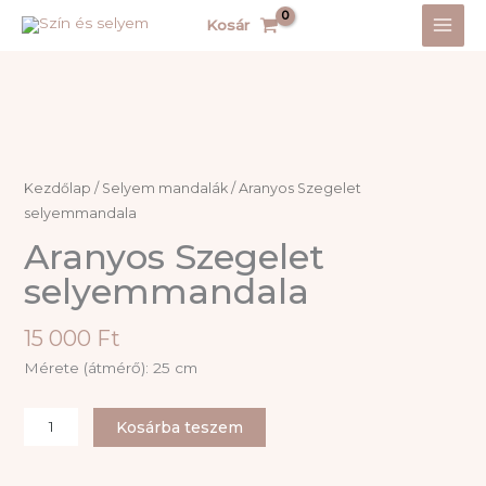
Skip
Kosár
to
content
Kezdőlap
/
Selyem mandalák
/ Aranyos Szegelet
selyemmandala
Aranyos Szegelet
selyemmandala
15 000
Ft
Mérete (átmérő): 25 cm
Aranyos
Kosárba teszem
Szegelet
selyemmandala