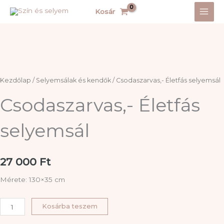
Skip
Kosár
to
content
Kezdőlap
/
Selyemsálak és kendők
/ Csodaszarvas,- Életfás selyemsál
Csodaszarvas,- Életfás
selyemsál
27 000
Ft
Mérete: 130×35 cm
Csodaszarvas,-
Kosárba teszem
Életfás