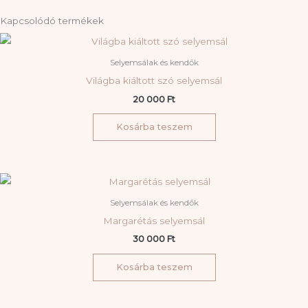
selyemsál
Kapcsolódó termékek
mennyiség
Selyemsálak és kendők
Világba kiáltott szó selyemsál
20 000
Ft
Kosárba teszem
Selyemsálak és kendők
Margarétás selyemsál
30 000
Ft
Kosárba teszem