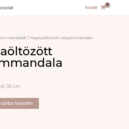
Kosár
csolat
em mandalák
/ Napbaöltözött selyemmandala
aöltözött
emmandala
ő): 35 cm
t
sárba teszem
la