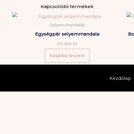
Kapcsolódó termékek
Selyem mandalák
Egységpár selyemmandala
Bo
25 000
Ft
Kosárba teszem
Kezdőlap