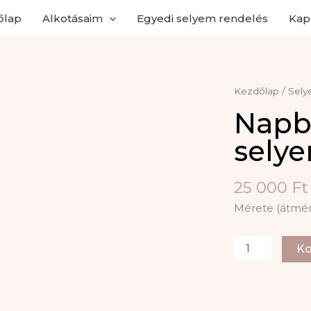
őlap
Alkotásaim
Egyedi selyem rendelés
Kap
Kezdőlap
/
Sely
Napb
sely
25 000
Ft
Mérete (átmér
Napbaöltözöt
Ko
selyemmanda
mennyiség