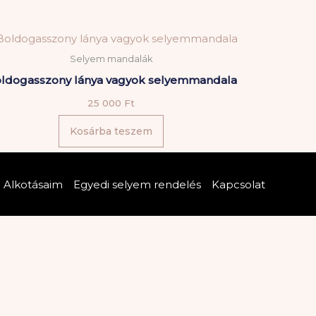
Selyem mandalák
ldogasszony lánya vagyok selyemmandala
25 000
Ft
Kosárba teszem
Alkotásaim
Egyedi selyem rendelés
Kapcsolat