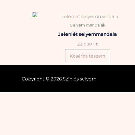
Selyem mandalák
Jelenlét selyemmandala
22 000
Ft
Kosárba teszem
Copyright © 2026 Szín és selyem