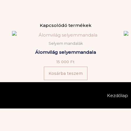
selyemmanda
mennyiség
Kapcsolódó termékek
Selyem mandalák
Álomvilág selyemmandala
15 000
Ft
Kosárba teszem
Kezdőlap