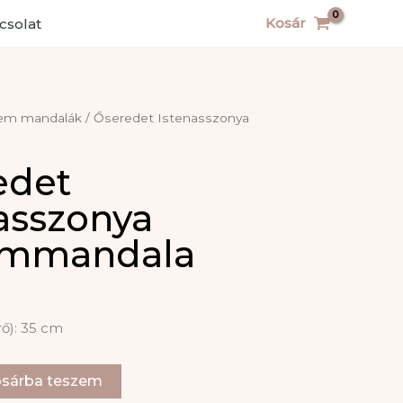
Kosár
csolat
em mandalák
/ Őseredet Istenasszonya
edet
asszonya
emmandala
ő): 35 cm
sárba teszem