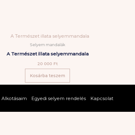
la
Selyem mandalák
A Természet illata selyemmandala
20 000
Ft
Kosárba teszem
Alkotásaim
Egyedi selyem rendelés
Kapcsolat