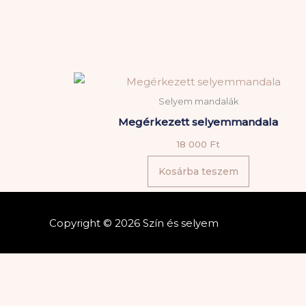
Selyem mandalák
Megérkezett selyemmandala
18 000
Ft
Kosárba teszem
Copyright © 2026 Szín és selyem