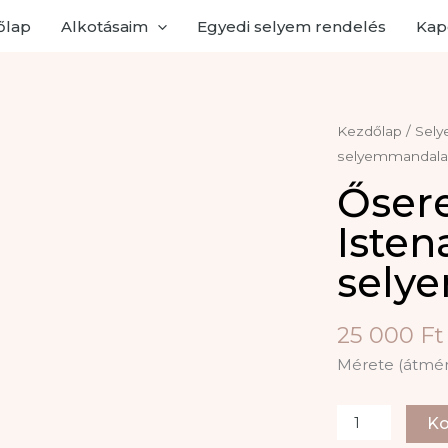
őlap
Alkotásaim
Egyedi selyem rendelés
Kap
Kezdőlap
/
Sely
selyemmandala
Őser
Isten
sely
25 000
Ft
Mérete (átmér
Őseredet
Ko
Istenasszonya