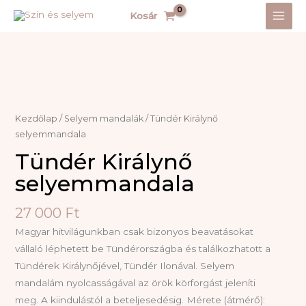
Skip
Kosár
to
content
Kezdőlap
/
Selyem mandalák
/ Tündér Királynő
selyemmandala
Tündér Királynő
selyemmandala
27 000
Ft
Magyar hitvilágunkban csak bizonyos beavatásokat
vállaló léphetett be Tündérországba és találkozhatott a
Tündérek Királynőjével, Tündér Ilonával. Selyem
mandalám nyolcasságával az örök körforgást jeleníti
meg. A kiindulástól a beteljesedésig. Mérete (átmérő):