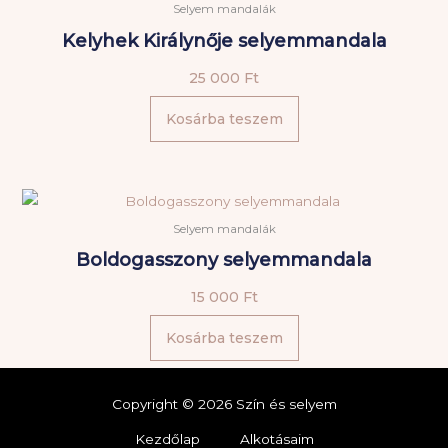
Selyem mandalák
Kelyhek Királynője selyemmandala
25 000
Ft
Kosárba teszem
Selyem mandalák
Boldogasszony selyemmandala
15 000
Ft
Kosárba teszem
Copyright © 2026 Szín és selyem
Kezdőlap
Alkotásaim