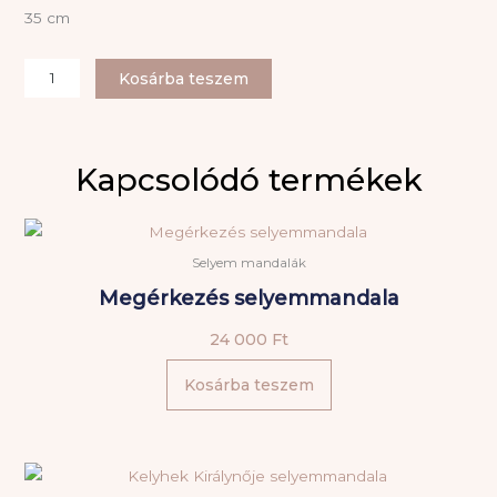
35 cm
Tündér
Kosárba teszem
Királynő
selyemmandala
mennyiség
Kapcsolódó termékek
Selyem mandalák
Megérkezés selyemmandala
24 000
Ft
Kosárba teszem