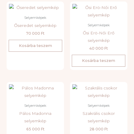
Selyemképek
Őseredet selyemkép
Selyemképek
Ősi Erö-Női Erő
70 000
Ft
selyemkép
Kosárba teszem
40 000
Ft
Kosárba teszem
Selyemképek
Selyemképek
Pálos Madonna
Szakrális csokor
selyemkép
selyemkép
65 000
Ft
28 000
Ft