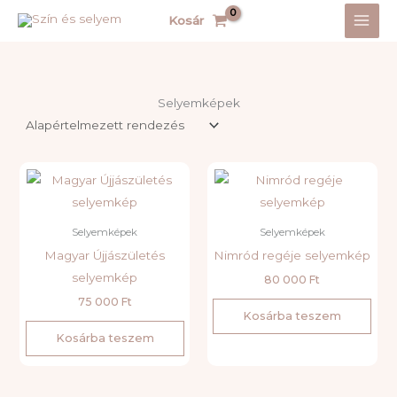
Skip
Kosár
to
content
Selyemképek
Selyemképek
Selyemképek
Magyar Újjászületés
Nimród regéje selyemkép
selyemkép
80 000
Ft
75 000
Ft
Kosárba teszem
Kosárba teszem