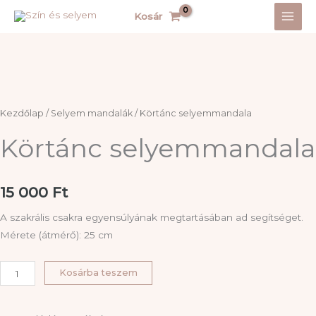
Skip
Kosár
to
content
Kezdőlap
/
Selyem mandalák
/ Körtánc selyemmandala
Körtánc selyemmandala
15 000
Ft
A szakrális csakra egyensúlyának megtartásában ad segítséget.
Mérete (átmérő): 25 cm
Körtánc
Kosárba teszem
selyemmandala
mennyiség