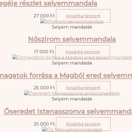
egéje részlet selyemmandala
27 000
Ft
Kosárba teszem
Selyem mandalák
Nőszirom selyemmandala
17 000
Ft
Kosárba teszem
Selyem mandalák
agatok forrása a Magból ered selyem
25 000
Ft
Kosárba teszem
Selyem mandalák
Őseredet Istenasszonya selyemmand
25 000
Ft
Kosárba teszem