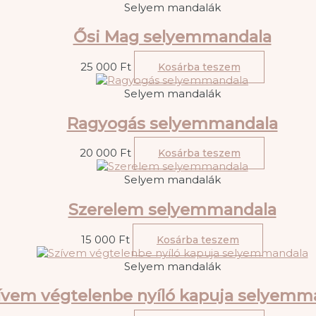
Selyem mandalák
Ősi Mag selyemmandala
25 000
Ft
Kosárba teszem
Selyem mandalák
Ragyogás selyemmandala
20 000
Ft
Kosárba teszem
Selyem mandalák
Szerelem selyemmandala
15 000
Ft
Kosárba teszem
Selyem mandalák
ívem végtelenbe nyíló kapuja selyemm