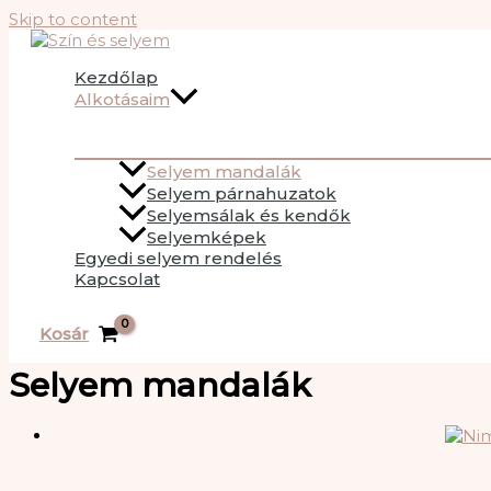
Skip to content
Kezdőlap
Alkotásaim
Selyem mandalák
Selyem párnahuzatok
Selyemsálak és kendők
Selyemképek
Egyedi selyem rendelés
Kapcsolat
Kosár
Selyem mandalák