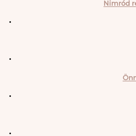
Nimród r
Önm